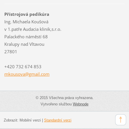
Přístrojová pedikúra
Ing. Michaela Koušová
v 1.patře Audacia klinik,s.r.o.
Palackého náměstí 68
Kralupy nad Vltavou
27801
+420 732 674 853
mkousova
@gmail.c
om
© 2015 Všechna práva vyhrazena.
Vytvořeno službou
Webnode
Zobrazit:
Mobilní verzi
|
Standardní verzi