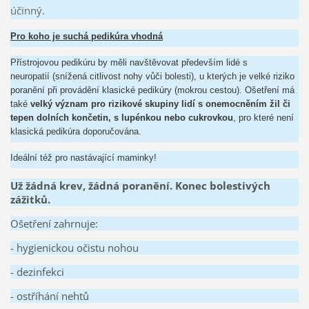
účinný.
Pro koho je suchá pedikúra vhodná
Přístrojovou pedikúru by měli navštěvovat především lidé s
neuropatií (snížená citlivost nohy vůči bolesti), u kterých je velké riziko
poranění při provádění klasické pedikúry (mokrou cestou). Ošetření má
také
velký význam pro rizikové skupiny lidí s onemocněním žil či
tepen dolních končetin, s lupénkou nebo cukrovkou
, pro které není
klasická pedikúra doporučována.
Ideální též pro nastávající maminky!
Už žádná krev, žádná poranění. Konec bolestivých
zážitků.
Ošetření zahrnuje:
- hygienickou očistu nohou
- dezinfekci
- ostříhání nehtů