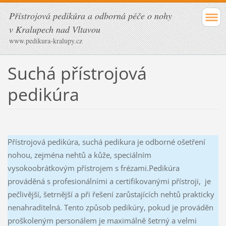
Přístrojová pedikúra a odborná péče o nohy
v Kralupech nad Vltavou
www.pedikura-kralupy.cz
Suchá přístrojová
pedikúra
Přístrojová pedikúra, suchá pedikura je odborné ošetření
nohou, zejména nehtů a kůže, speciálním
vysokoobrátkovým přístrojem s frézami.Pedikúra
prováděná s profesionálními a certifikovanými přístroji, je
pečlivější, šetrnější a při řešení zarůstajících nehtů prakticky
nenahraditelná. Tento způsob pedikúry, pokud je prováděn
proškoleným personálem je maximálně šetrný a velmi